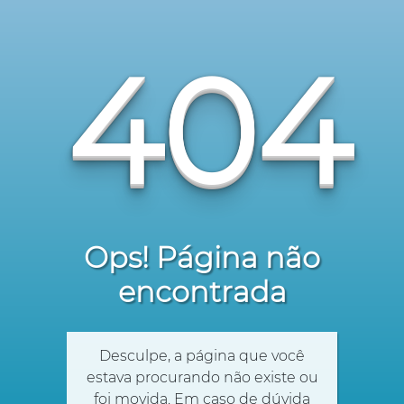
404
Ops! Página não
encontrada
Desculpe, a página que você
estava procurando não existe ou
foi movida. Em caso de dúvida