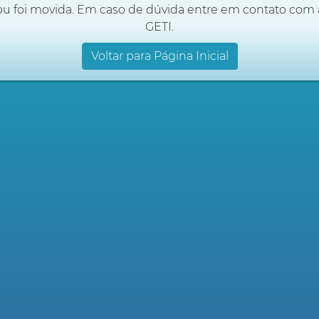
ou foi movida. Em caso de dúvida entre em contato com 
GETI.
Voltar para Página Inicial