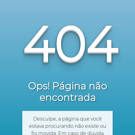
404
Ops! Página não
encontrada
Desculpe, a página que você
estava procurando não existe ou
foi movida. Em caso de dúvida