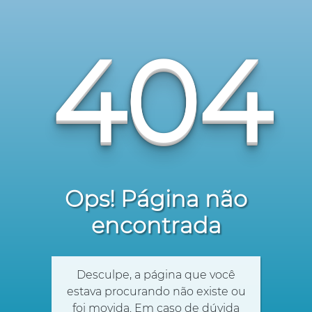
404
Ops! Página não
encontrada
Desculpe, a página que você
estava procurando não existe ou
foi movida. Em caso de dúvida