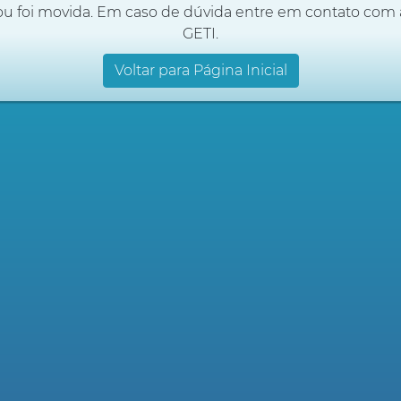
ou foi movida. Em caso de dúvida entre em contato com 
GETI.
Voltar para Página Inicial