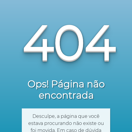
404
Ops! Página não
encontrada
Desculpe, a página que você
estava procurando não existe ou
foi movida. Em caso de dúvida