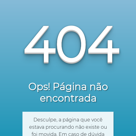
404
Ops! Página não
encontrada
Desculpe, a página que você
estava procurando não existe ou
foi movida. Em caso de dúvida