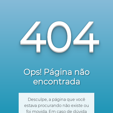
404
Ops! Página não
encontrada
Desculpe, a página que você
estava procurando não existe ou
foi movida. Em caso de dúvida