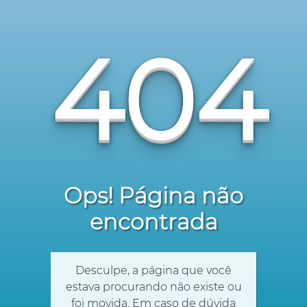
404
Ops! Página não
encontrada
Desculpe, a página que você
estava procurando não existe ou
foi movida. Em caso de dúvida