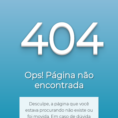
404
Ops! Página não
encontrada
Desculpe, a página que você
estava procurando não existe ou
foi movida. Em caso de dúvida