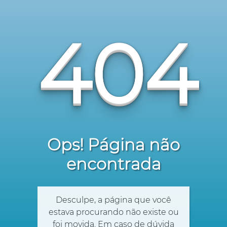
404
Ops! Página não
encontrada
Desculpe, a página que você
estava procurando não existe ou
foi movida. Em caso de dúvida