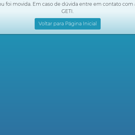
ou foi movida. Em caso de dúvida entre em contato com 
GETI.
Voltar para Página Inicial