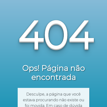
404
Ops! Página não
encontrada
Desculpe, a página que você
estava procurando não existe ou
foi movida. Em caso de dúvida