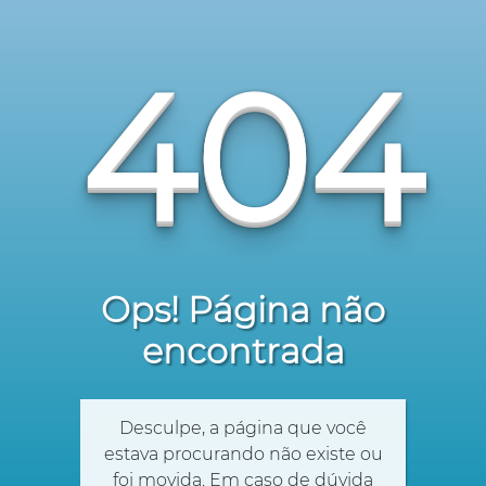
404
Ops! Página não
encontrada
Desculpe, a página que você
estava procurando não existe ou
foi movida. Em caso de dúvida