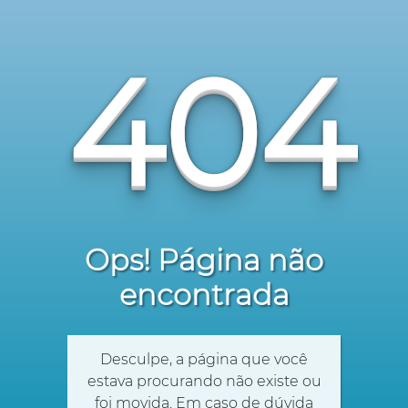
404
Ops! Página não
encontrada
Desculpe, a página que você
estava procurando não existe ou
foi movida. Em caso de dúvida