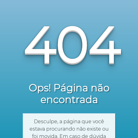
404
Ops! Página não
encontrada
Desculpe, a página que você
estava procurando não existe ou
foi movida. Em caso de dúvida