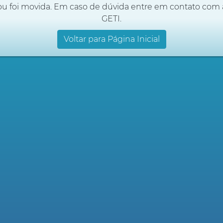
ou foi movida. Em caso de dúvida entre em contato com 
GETI.
Voltar para Página Inicial