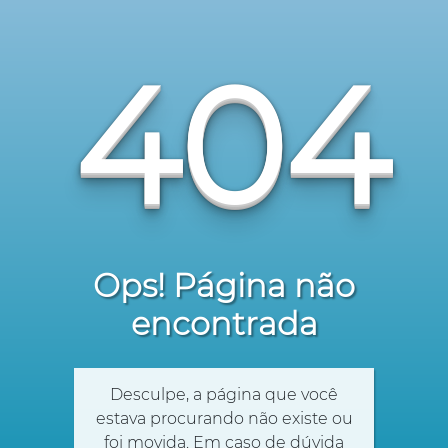
404
Ops! Página não
encontrada
Desculpe, a página que você
estava procurando não existe ou
foi movida. Em caso de dúvida