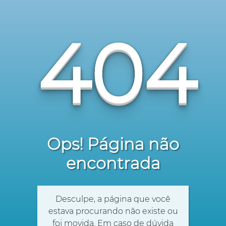
404
Ops! Página não
encontrada
Desculpe, a página que você
estava procurando não existe ou
foi movida. Em caso de dúvida