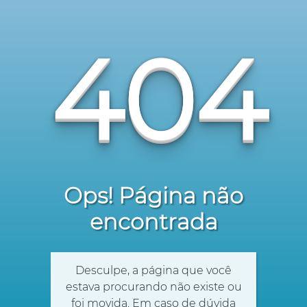
404
Ops! Página não
encontrada
Desculpe, a página que você
estava procurando não existe ou
foi movida. Em caso de dúvida