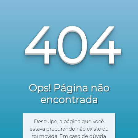
404
Ops! Página não
encontrada
Desculpe, a página que você
estava procurando não existe ou
foi movida. Em caso de dúvida