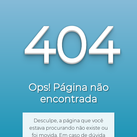
404
Ops! Página não
encontrada
Desculpe, a página que você
estava procurando não existe ou
foi movida. Em caso de dúvida