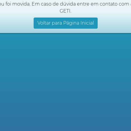
ou foi movida. Em caso de dúvida entre em contato com 
GETI.
Voltar para Página Inicial