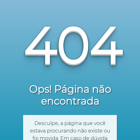
404
Ops! Página não
encontrada
Desculpe, a página que você
estava procurando não existe ou
foi movida. Em caso de dúvida