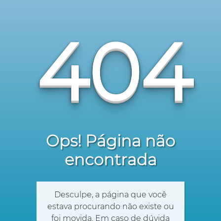
404
Ops! Página não
encontrada
Desculpe, a página que você
estava procurando não existe ou
foi movida. Em caso de dúvida