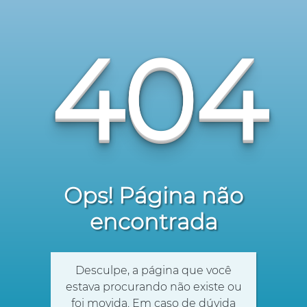
404
Ops! Página não
encontrada
Desculpe, a página que você
estava procurando não existe ou
foi movida. Em caso de dúvida