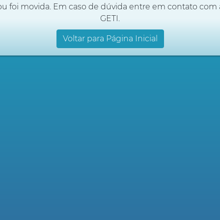
ou foi movida. Em caso de dúvida entre em contato com 
GETI.
Voltar para Página Inicial