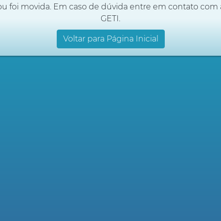
ou foi movida. Em caso de dúvida entre em contato com 
GETI.
Voltar para Página Inicial