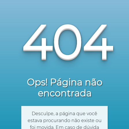
404
Ops! Página não
encontrada
Desculpe, a página que você
estava procurando não existe ou
foi movida. Em caso de dúvida