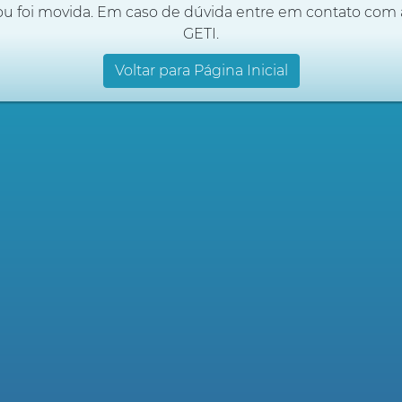
ou foi movida. Em caso de dúvida entre em contato com 
GETI.
Voltar para Página Inicial