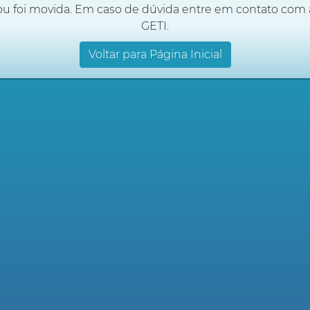
ou foi movida. Em caso de dúvida entre em contato com 
GETI.
Voltar para Página Inicial