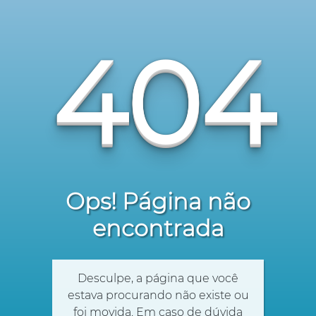
404
Ops! Página não
encontrada
Desculpe, a página que você
estava procurando não existe ou
foi movida. Em caso de dúvida