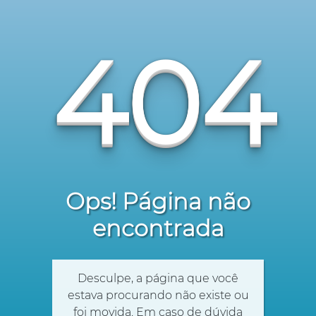
404
Ops! Página não
encontrada
Desculpe, a página que você
estava procurando não existe ou
foi movida. Em caso de dúvida