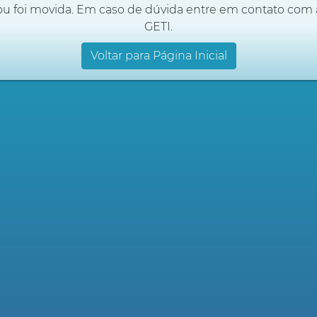
ou foi movida. Em caso de dúvida entre em contato com 
GETI.
Voltar para Página Inicial