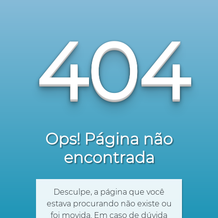
404
Ops! Página não
encontrada
Desculpe, a página que você
estava procurando não existe ou
foi movida. Em caso de dúvida