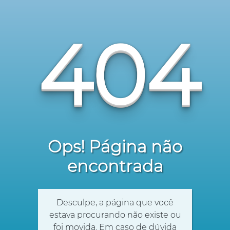
404
Ops! Página não
encontrada
Desculpe, a página que você
estava procurando não existe ou
foi movida. Em caso de dúvida