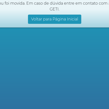
ou foi movida. Em caso de dúvida entre em contato com 
GETI.
Voltar para Página Inicial