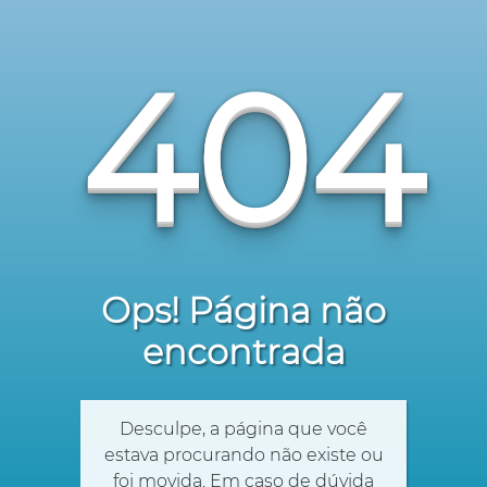
404
Ops! Página não
encontrada
Desculpe, a página que você
estava procurando não existe ou
foi movida. Em caso de dúvida