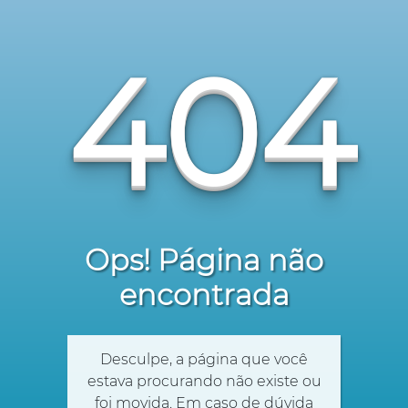
404
Ops! Página não
encontrada
Desculpe, a página que você
estava procurando não existe ou
foi movida. Em caso de dúvida