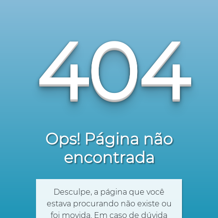
404
Ops! Página não
encontrada
Desculpe, a página que você
estava procurando não existe ou
foi movida. Em caso de dúvida