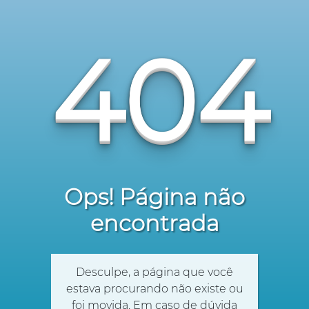
404
Ops! Página não
encontrada
Desculpe, a página que você
estava procurando não existe ou
foi movida. Em caso de dúvida