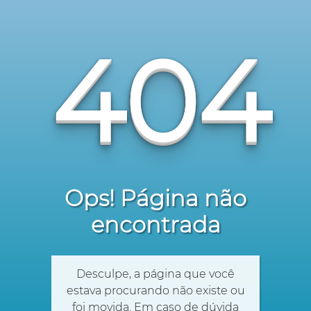
404
Ops! Página não
encontrada
Desculpe, a página que você
estava procurando não existe ou
foi movida. Em caso de dúvida