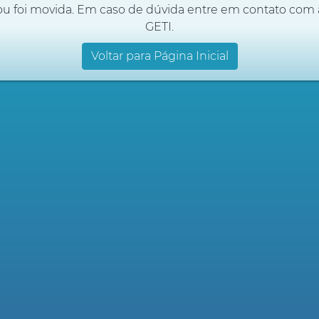
ou foi movida. Em caso de dúvida entre em contato com 
GETI.
Voltar para Página Inicial