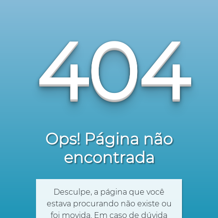
404
Ops! Página não
encontrada
Desculpe, a página que você
estava procurando não existe ou
foi movida. Em caso de dúvida