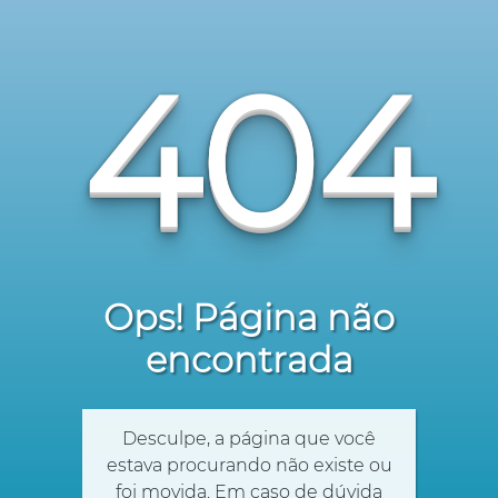
404
Ops! Página não
encontrada
Desculpe, a página que você
estava procurando não existe ou
foi movida. Em caso de dúvida