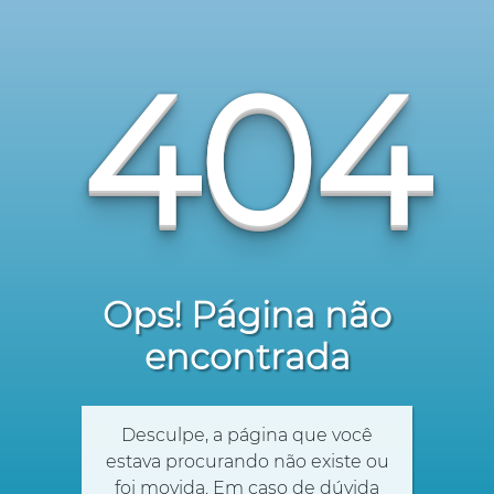
404
Ops! Página não
encontrada
Desculpe, a página que você
estava procurando não existe ou
foi movida. Em caso de dúvida