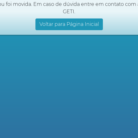
ou foi movida. Em caso de dúvida entre em contato com 
GETI.
Voltar para Página Inicial