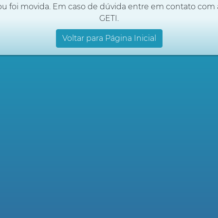
ou foi movida. Em caso de dúvida entre em contato com 
GETI.
Voltar para Página Inicial