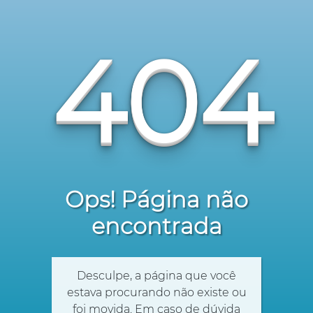
404
Ops! Página não
encontrada
Desculpe, a página que você
estava procurando não existe ou
foi movida. Em caso de dúvida