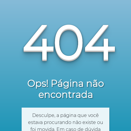
404
Ops! Página não
encontrada
Desculpe, a página que você
estava procurando não existe ou
foi movida. Em caso de dúvida